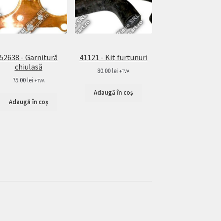
52638 - Garnitură
41121 - Kit furtunuri
chiulasă
80.00
lei
+TVA
75.00
lei
+TVA
Adaugă în coș
Adaugă în coș