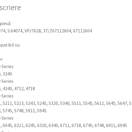
scriere
piesă:
74, S.64074, VPJ7628, 37/Z67112604, 67112604
atibil cu:
or
 Series
, 3340
 Series
, 4340, 4712, 4718
 Series
, 5211, 5213, 5243, 5245, 5320, 5340, 5511, 5545, 5611, 5645, 5647, 5
, 5745, 5748, 5911, 5945
 Series
, 6045, 6211, 6245, 6320, 6340, 6711, 6718, 6745, 6748, 6911, 6945