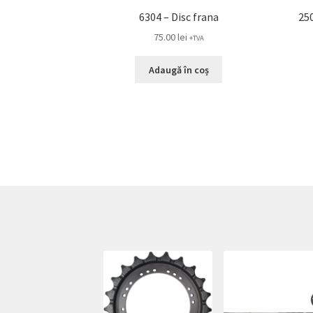
6304 – Disc frana
250
75.00
lei
+TVA
Adaugă în coș