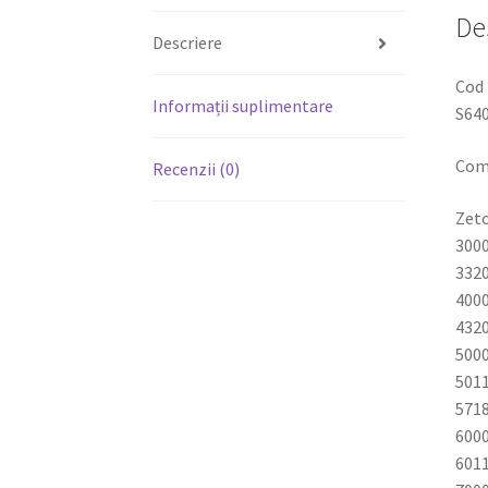
De
Descriere
Cod 
Informații suplimentare
S640
Comp
Recenzii (0)
Zet
3000
3320
4000
4320
5000
5011
5718
6000
6011