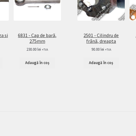
za si
6831 - Cap de bară,
2501 - Cilindru de
275mm
frână, dreapta
230.00
lei
90.00
lei
+TVA
+TVA
Adaugă în coș
Adaugă în coș