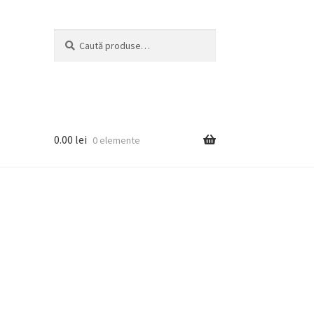
Caută
Caută
după:
0.00
lei
0 elemente