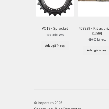
VO19 - Sprocket
409839 - Kit ax pri
cuplaj
600.00
lei
+TVA
480.00
lei
+TVA
Adaugă în coș
Adaugă în coș
© impart.ro 2026
Construit cu WooCommerce
.