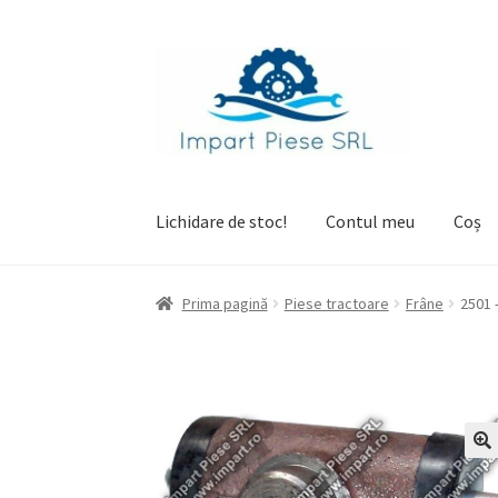
Sari
Sari
la
la
navigare
conținut
Lichidare de stoc!
Contul meu
Coș
Prima pagină
Checkout
Contul meu
Coș
Prima pagină
Piese tractoare
Frâne
2501 