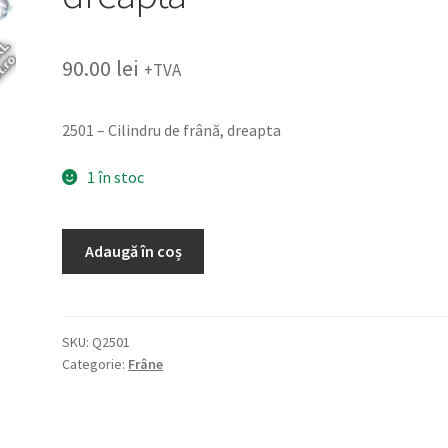
90.00
lei
+TVA
2501 – Cilindru de frână, dreapta
1 în stoc
Cantitate
Adaugă în coș
2501
-
Cilindru
de
SKU:
Q2501
Categorie:
Frâne
frână,
dreapta