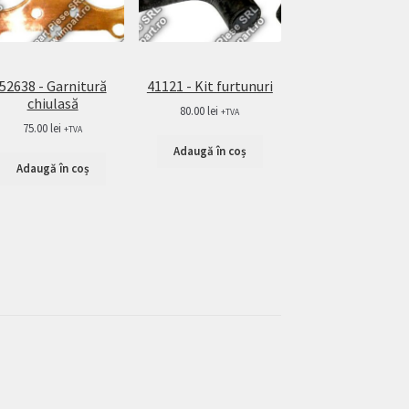
52638 - Garnitură
41121 - Kit furtunuri
chiulasă
80.00
lei
+TVA
75.00
lei
+TVA
Adaugă în coș
Adaugă în coș