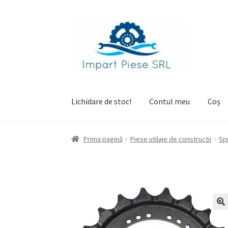
Sari
Sari
la
la
navigare
conținut
Lichidare de stoc!
Contul meu
Coș
Prima pagină
Checkout
Contul meu
Coș
Prima pagină
Piese utilaje de constructii
Sp