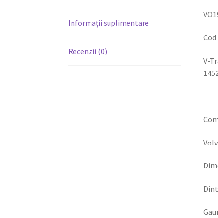
VO19
Informații suplimentare
Cod 
Recenzii (0)
V-Tr
1452
Comp
Volv
Dime
Dint
Gaur