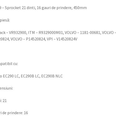
 – Sprocket 21 dinti, 16 gauri de prindere, 450mm
piesă:
ack – VR932900, ITM – R9329000M01, VOLVO – 1181-00681, VOLVO 
0824, VOLVO – P14520824, VPI – V14520824V
atibil cu:
o EC290 LC, EC290B LC, EC290B NLC
nsiuni:
i: 21
i de prindere: 16