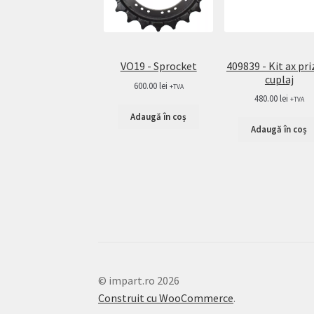
409839 - Kit ax pri
VO19 - Sprocket
cuplaj
600.00
lei
+TVA
480.00
lei
+TVA
Adaugă în coș
Adaugă în coș
© impart.ro 2026
Construit cu WooCommerce
.