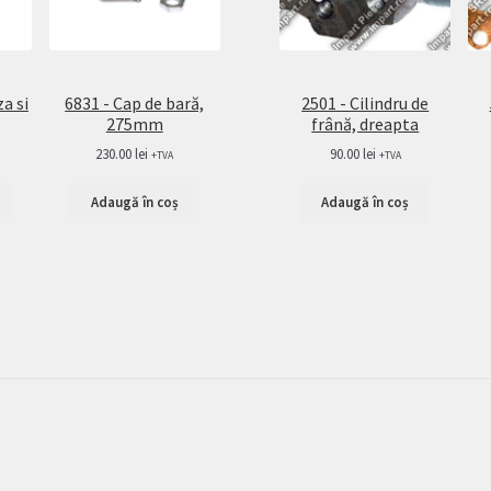
za si
6831 - Cap de bară,
2501 - Cilindru de
275mm
frână, dreapta
230.00
lei
90.00
lei
+TVA
+TVA
Adaugă în coș
Adaugă în coș