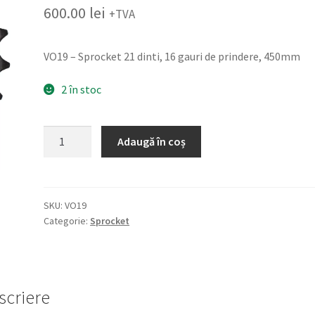
600.00
lei
+TVA
VO19 – Sprocket 21 dinti, 16 gauri de prindere, 450mm
2 în stoc
Cantitate
Adaugă în coș
VO19
-
Sprocket
SKU:
VO19
Categorie:
Sprocket
scriere