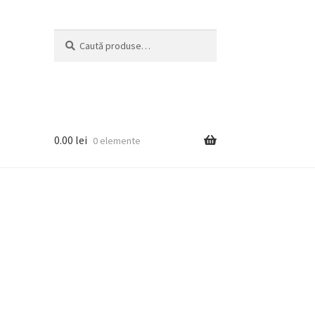
Caută
Caută
după:
0.00
lei
0 elemente