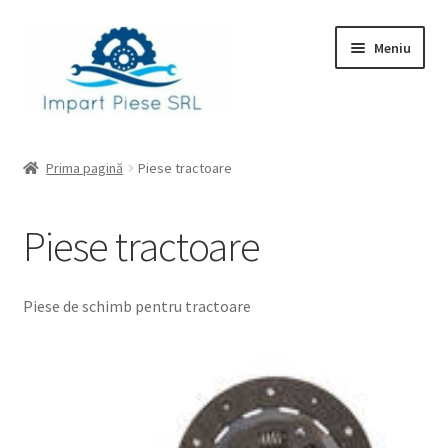
Sari
Sari
Meniu
la
la
navigare
conținut
Prima pagină
Prima pagină
Piese tractoare
Checkout
Piese tractoare
Contul meu
Coș
Piese de schimb pentru tractoare