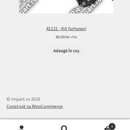
41121 - Kit furtunuri
80.00
lei
+TVA
Adaugă în coș
© impart.ro 2026
Construit cu WooCommerce
.
0