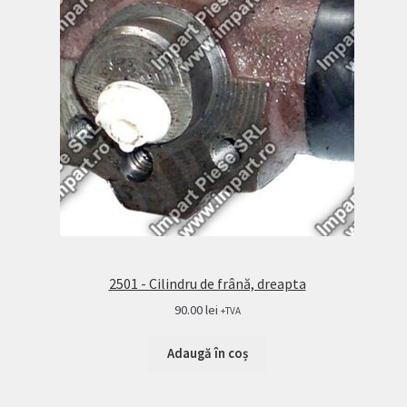
2501 - Cilindru de frână, dreapta
90.00
lei
+TVA
Adaugă în coș