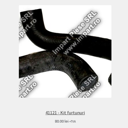
41121 - Kit furtunuri
80.00
lei
+TVA