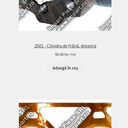
2501 - Cilindru de frână, dreapta
90.00
lei
+TVA
Adaugă în coș