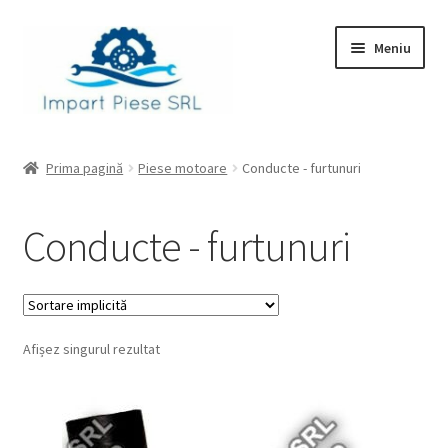
Sari
Sari
Meniu
la
la
navigare
conținut
Prima pagină
Prima pagină
Piese motoare
Conducte - furtunuri
Checkout
Conducte - furtunuri
Contul meu
Coș
Afișez singurul rezultat