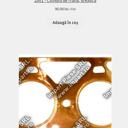
2501 - Cilindru de frână, dreapta
90.00
lei
+TVA
Adaugă în coș